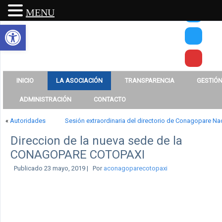
MENU
Abrir barra de herramientas
INICIO
LA ASOCIACIÓN
TRANSPARENCIA
GESTIÓN
ADMINISTRACIÓN
CONTACTO
«
Autoridades
Sesión extraordinaria del directorio de Conagopare Na
Direccion de la nueva sede de la
CONAGOPARE COTOPAXI
Publicado
23 mayo, 2019
|
Por
aconagoparecotopaxi