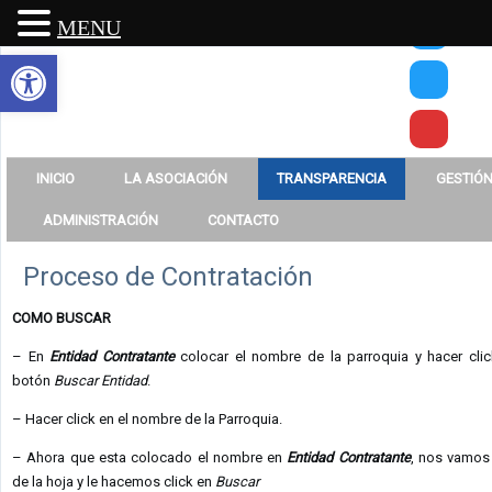
MENU
Abrir barra de herramientas
INICIO
LA ASOCIACIÓN
TRANSPARENCIA
GESTIÓN
ADMINISTRACIÓN
CONTACTO
Proceso de Contratación
COMO BUSCAR
– En
Entidad Contratante
colocar el nombre de la parroquia y hacer clic
botón
Buscar Entidad
.
– Hacer click en el nombre de la Parroquia.
– Ahora que esta colocado el nombre en
Entidad Contratante
, nos vamos 
de la hoja y le hacemos click en
Buscar