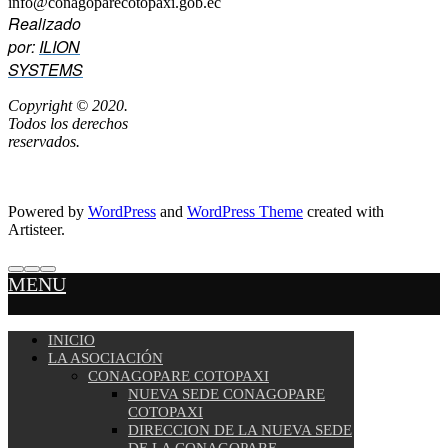
info@conagoparecotopaxi.gob.ec
Realizado
por:
ILION
SYSTEMS
Copyright © 2020.
Todos los derechos
reservados.
Powered by
WordPress
and
WordPress Theme
created with
Artisteer.
MENU
INICIO
LA ASOCIACIÓN
CONAGOPARE COTOPAXI
NUEVA SEDE CONAGOPARE
COTOPAXI
DIRECCION DE LA NUEVA SEDE