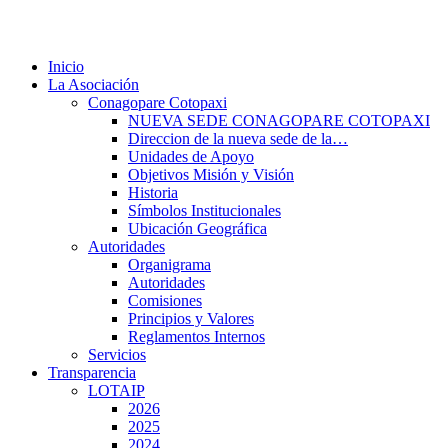
Inicio
La Asociación
Conagopare Cotopaxi
NUEVA SEDE CONAGOPARE COTOPAXI
Direccion de la nueva sede de la…
Unidades de Apoyo
Objetivos Misión y Visión
Historia
Símbolos Institucionales
Ubicación Geográfica
Autoridades
Organigrama
Autoridades
Comisiones
Principios y Valores
Reglamentos Internos
Servicios
Transparencia
LOTAIP
2026
2025
2024