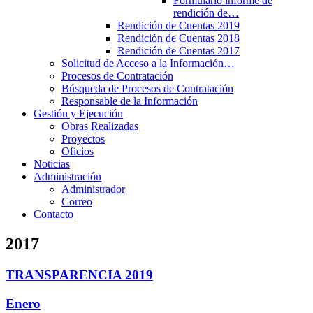
Formulario informe de
rendición de…
Rendición de Cuentas 2019
Rendición de Cuentas 2018
Rendición de Cuentas 2017
Solicitud de Acceso a la Información…
Procesos de Contratación
Búsqueda de Procesos de Contratación
Responsable de la Información
Gestión y Ejecución
Obras Realizadas
Proyectos
Oficios
Noticias
Administración
Administrador
Correo
Contacto
2017
TRANSPARENCIA 2019
Enero