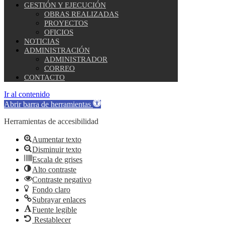
GESTIÓN Y EJECUCIÓN
OBRAS REALIZADAS
PROYECTOS
OFICIOS
NOTICIAS
ADMINISTRACIÓN
ADMINISTRADOR
CORREO
CONTACTO
Ir al contenido
Abrir barra de herramientas
Herramientas de accesibilidad
Aumentar texto
Disminuir texto
Escala de grises
Alto contraste
Contraste negativo
Fondo claro
Subrayar enlaces
Fuente legible
Restablecer