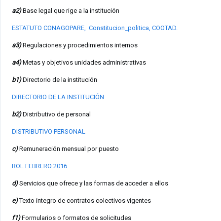
a2)
Base legal que rige a la institución
ESTATUTO CONAGOPARE,
Constitucion_politica,
COOTAD
.
a3)
Regulaciones y procedimientos internos
a4)
Metas y objetivos unidades administrativas
b1)
Directorio de la institución
DIRECTORIO DE LA INSTITUCIÓN
b2)
Distributivo de personal
DISTRIBUTIVO PERSONAL
c)
Remuneración mensual por puesto
ROL FEBRERO 2016
d)
Servicios que ofrece y las formas de acceder a ellos
e)
Texto íntegro de contratos colectivos vigentes
f1)
Formularios o formatos de solicitudes