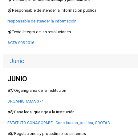
o)
Responsable de atender la información pública
responsable de atender la información
q)
Texto íntegro de las resoluciones
ACTA 005 2016
Junio
JUNIO
a1)
Organigrama de la Institución
ORGANIGRAMA 374
a2)
Base legal que rige a la institución
ESTATUTO CONAGOPARE,
Constitucion_politica,
COOTAD
.
a3)
Regulaciones y procedimientos internos