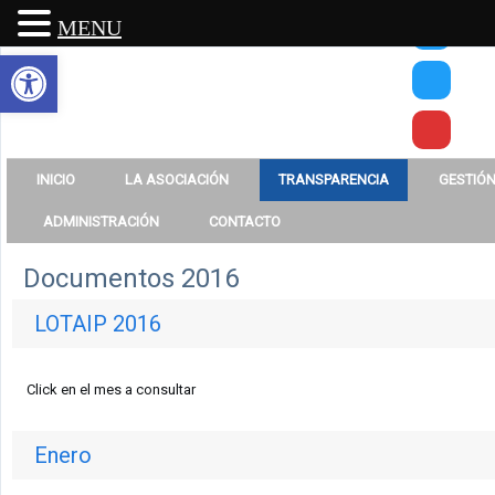
MENU
Abrir barra de herramientas
INICIO
LA ASOCIACIÓN
TRANSPARENCIA
GESTIÓN
ADMINISTRACIÓN
CONTACTO
Documentos 2016
LOTAIP 2016
Click en el mes a consultar
Enero