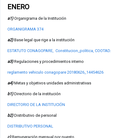
ENERO
a1)
Organigrama de la Institución
ORGANIGRAMA 374
a2)
Base legal que rige a la institución
ESTATUTO CONAGOPARE,
Constitucion_politica,
COOTAD
.
a3)
Regulaciones y procedimientos interno
reglamento vehiculo conagopare 20180626_14454626
a4)
Metas y objetivos unidades administrativas
b1)
Directorio de la institución
DIRECTORIO DE LA INSTITUCIÓN
b2)
Distributivo de personal
DISTRIBUTIVO PERSONAL
c)
Remuneración mensual por puesto