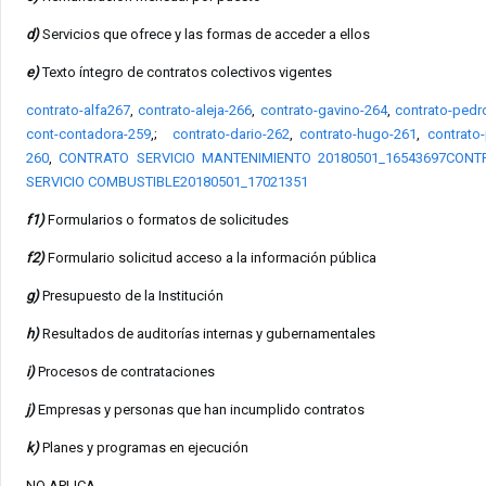
d)
Servicios que ofrece y las formas de acceder a ellos
e)
Texto íntegro de contratos colectivos vigentes
contrato-alfa267
,
contrato-aleja-266
,
contrato-gavino-264
,
contrato-pedr
cont-contadora-259
,;
contrato-dario-262
,
contrato-hugo-261
,
contrato-
260
,
CONTRATO SERVICIO MANTENIMIENTO 20180501_16543697
CONT
SERVICIO COMBUSTIBLE20180501_17021351
f1)
Formularios o formatos de solicitudes
f2)
Formulario solicitud acceso a la información pública
g)
Presupuesto de la Institución
h)
Resultados de auditorías internas y gubernamentales
i)
Procesos de contrataciones
j)
Empresas y personas que han incumplido contratos
k)
Planes y programas en ejecución
NO APLICA