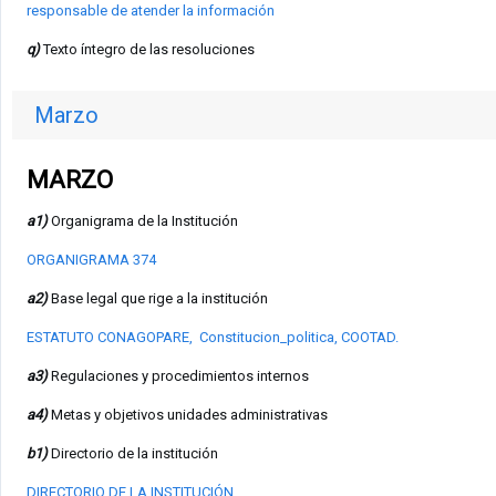
responsable de atender la información
q)
Texto íntegro de las resoluciones
Marzo
MARZO
a1)
Organigrama de la Institución
ORGANIGRAMA 374
a2)
Base legal que rige a la institución
ESTATUTO CONAGOPARE,
Constitucion_politica,
COOTAD
.
a3)
Regulaciones y procedimientos internos
a4)
Metas y objetivos unidades administrativas
b1)
Directorio de la institución
DIRECTORIO DE LA INSTITUCIÓN