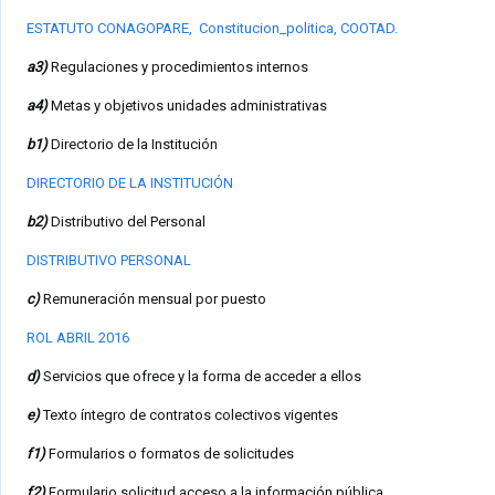
ESTATUTO CONAGOPARE,
Constitucion_politica,
COOTAD
.
a3)
Regulaciones y procedimientos internos
a4)
Metas y objetivos unidades administrativas
b1)
Directorio de la Institución
DIRECTORIO DE LA INSTITUCIÓN
b2)
Distributivo del Personal
DISTRIBUTIVO PERSONAL
c)
Remuneración mensual por puesto
ROL ABRIL 2016
d)
Servicios que ofrece y la forma de acceder a ellos
e)
Texto íntegro de contratos colectivos vigentes
f1)
Formularios o formatos de solicitudes
f2)
Formulario solicitud acceso a la información pública