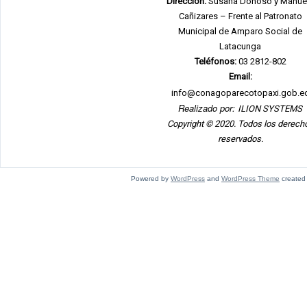
Dirección:
Susana Donoso y Manue
Cañizares – Frente al Patronato
Municipal de Amparo Social de
Latacunga
Teléfonos:
03 2812-802
Email:
info@conagoparecotopaxi.gob.e
Realizado por:
ILION SYSTEMS
Copyright © 2020. Todos los derech
reservados.
Powered by
WordPress
and
WordPress Theme
created w