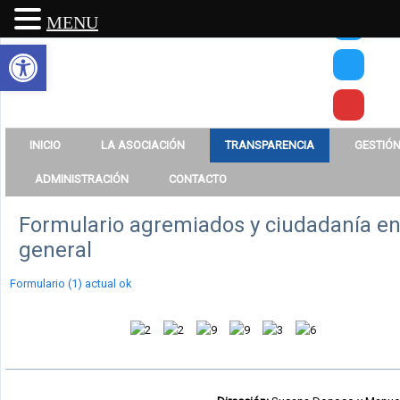
MENU
Abrir barra de herramientas
INICIO
LA ASOCIACIÓN
TRANSPARENCIA
GESTIÓN
ADMINISTRACIÓN
CONTACTO
Formulario agremiados y ciudadanía e
general
Formulario (1) actual ok